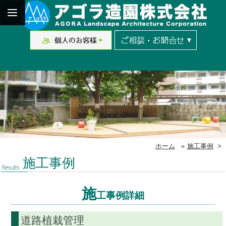
ホーム
»
施工事例
>
施工事例
施
工事例詳細
道路植栽管理