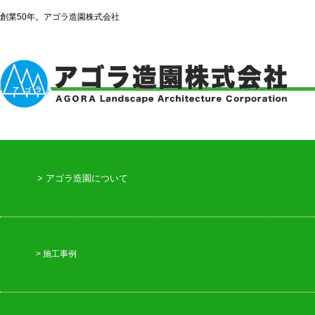
創業50年。アゴラ造園株式会社
> アゴラ造園について
> 施工事例