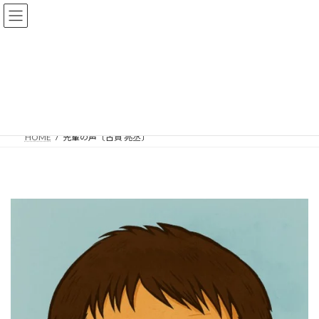
コ
ナ
ン
ビ
テ
ゲ
ン
ー
ツ
シ
へ
ョ
先輩の声〔古賀 亮丞〕
ス
ン
キ
に
ッ
移
プ
動
HOME
先輩の声〔古賀 亮丞〕