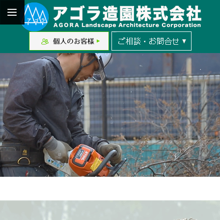
練
馬に店を構えて創業４０年